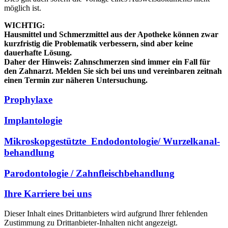
möglich ist.
WICHTIG:
Hausmittel und Schmerzmittel aus der Apotheke können zwar
kurzfristig die Problematik verbessern, sind aber keine
dauerhafte Lösung.
Daher der Hinweis: Zahnschmerzen sind immer ein Fall für
den Zahnarzt. Melden Sie sich bei uns und vereinbaren zeitnah
einen Termin zur näheren Untersuchung.
Prophylaxe
Implantologie
Mikroskop­gestützte ­ En­do­don­tologie/ Wur­zel­ka­nal­
behandlung
Pa­ro­don­to­lo­gie / Zahn­fleisch­behandlung
Ihre Karriere bei uns
Dieser Inhalt eines Drittanbieters wird aufgrund Ihrer fehlenden
Zustimmung zu Drittanbieter-Inhalten nicht angezeigt.