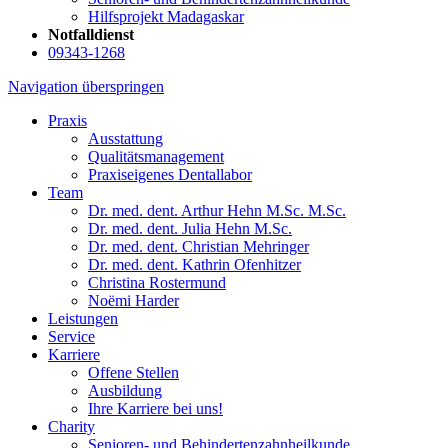
Hilfsprojekt Madagaskar
Notfalldienst
09343-1268
Navigation überspringen
Praxis
Ausstattung
Qualitätsmanagement
Praxiseigenes Dentallabor
Team
Dr. med. dent. Arthur Hehn M.Sc. M.Sc.
Dr. med. dent. Julia Hehn M.Sc.
Dr. med. dent. Christian Mehringer
Dr. med. dent. Kathrin Ofenhitzer
Christina Rostermund
Noëmi Harder
Leistungen
Service
Karriere
Offene Stellen
Ausbildung
Ihre Karriere bei uns!
Charity
Senioren- und Behindertenzahnheilkunde