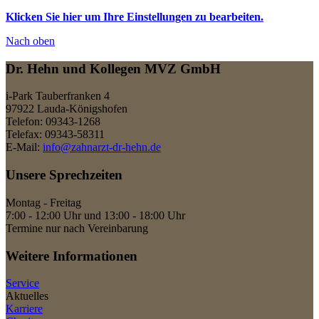
Klicken Sie hier um Ihre Einstellungen zu bearbeiten.
Nach
oben
Dr. Hehn und Kollegen MVZ GmbH
i-Park Tauberfranken 4
97922 Lauda-Königshofen
Telefon: 09343-1268
Telefax: 09343-58311
E-Mail:
info@zahnarzt-dr-hehn.de
Unsere Sprechzeiten
Montag - Freitag
7:00 - 12:00 Uhr und 13:00 - 18:00 Uhr
Termine nur nach Vereinbarung
Weitere Informationen
Service
Aktuelles
Karriere