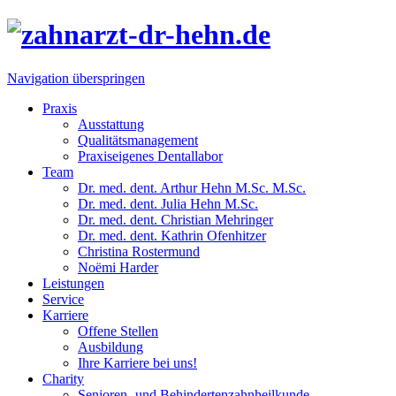
Navigation überspringen
Praxis
Ausstattung
Qualitätsmanagement
Praxiseigenes Dentallabor
Team
Dr. med. dent. Arthur Hehn M.Sc. M.Sc.
Dr. med. dent. Julia Hehn M.Sc.
Dr. med. dent. Christian Mehringer
Dr. med. dent. Kathrin Ofenhitzer
Christina Rostermund
Noëmi Harder
Leistungen
Service
Karriere
Offene Stellen
Ausbildung
Ihre Karriere bei uns!
Charity
Senioren- und Behindertenzahnheilkunde