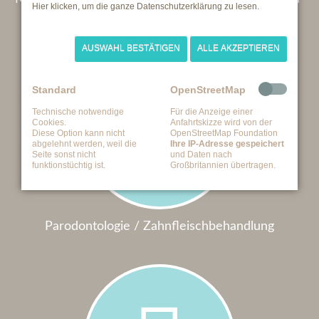
Hier klicken, um die ganze Datenschutzerklärung zu lesen.
behandlung
AUSWAHL BESTÄTIGEN
ALLE AKZEPTIEREN
Standard
OpenStreetMap
Technische notwendige
Für die Anzeige einer
Cookies.
Anfahrtskizze wird von der
Diese Option kann nicht
OpenStreetMap Foundation
abgelehnt werden, weil die
Ihre IP-Adresse gespeichert
Seite sonst nicht
und Daten nach
funktionstüchtig ist.
Großbritannien übertragen.
Pa­ro­don­to­lo­gie / Zahn­fleisch­behandlung