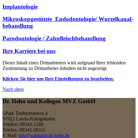
Implantologie
Mikroskop­gestützte ­ En­do­don­tologie/ Wur­zel­ka­nal­
behandlung
Pa­ro­don­to­lo­gie / Zahn­fleisch­behandlung
Ihre Karriere bei uns
Dieser Inhalt eines Drittanbieters wird aufgrund Ihrer fehlenden
Zustimmung zu Drittanbieter-Inhalten nicht angezeigt.
Klicken Sie hier um Ihre Einstellungen zu bearbeiten.
Nach
oben
Dr. Hehn und Kollegen MVZ GmbH
i-Park Tauberfranken 4
97922 Lauda-Königshofen
Telefon: 09343-1268
Telefax: 09343-58311
E-Mail:
info@zahnarzt-dr-hehn.de